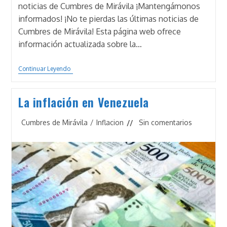
noticias de Cumbres de Mirávila ¡Mantengámonos
informados! ¡No te pierdas las últimas noticias de
Cumbres de Mirávila! Esta página web ofrece
información actualizada sobre la…
Mantengámonos
Continuar Leyendo
Informados
La inflación en Venezuela
Categoría
Comentarios
Cumbres de Mirávila
/
Inflacion
Sin comentarios
de
de
la
la
entrada:
entrada: