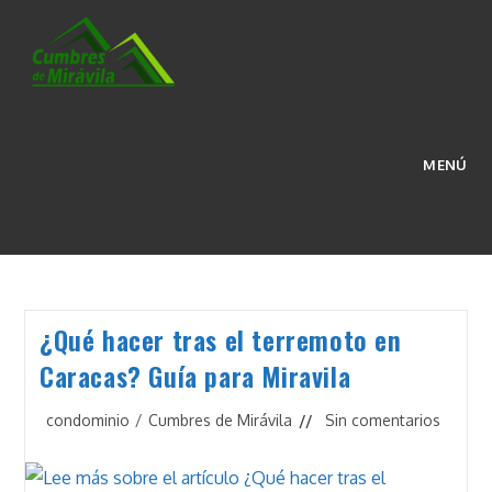
Ir
al
contenido
BLOG
MENÚ
>
Blog
¿Qué hacer tras el terremoto en
Caracas? Guía para Miravila
Categoría
Comentarios
condominio
/
Cumbres de Mirávila
Sin comentarios
de
de
la
la
entrada:
entrada: