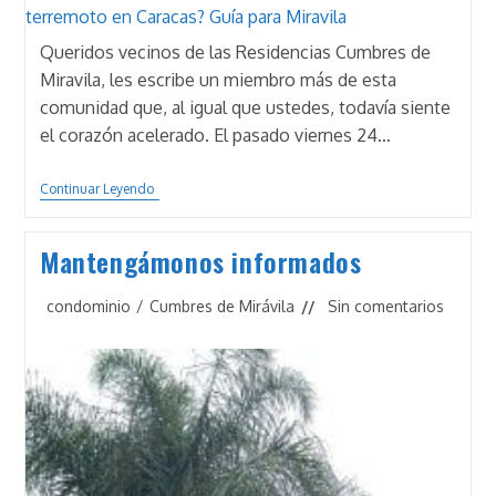
Queridos vecinos de las Residencias Cumbres de
Miravila, les escribe un miembro más de esta
comunidad que, al igual que ustedes, todavía siente
el corazón acelerado. El pasado viernes 24…
¿Qué
Continuar Leyendo
Hacer
Tras
El
Mantengámonos informados
Terremoto
En
Caracas?
Categoría
Comentarios
condominio
/
Cumbres de Mirávila
Sin comentarios
Guía
de
de
Para
la
Miravila
la
entrada:
entrada: