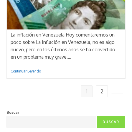
La inflación en Venezuela Hoy comentaremos un
poco sobre La Inflación en Venezuela, no es algo
nuevo, pero en los últimos años se ha convertido
en un problema muy grave.…
La
Continuar Leyendo
Inflación
En
Venezuela
1
2
Ir a la 
Buscar
BUSCAR