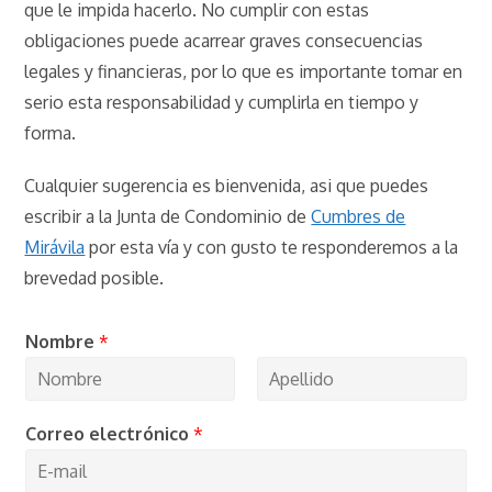
que le impida hacerlo. No cumplir con estas
obligaciones puede acarrear graves consecuencias
legales y financieras, por lo que es importante tomar en
serio esta responsabilidad y cumplirla en tiempo y
forma.
Cualquier sugerencia es bienvenida, asi que puedes
escribir a la Junta de Condominio de
Cumbres de
Mirávila
por esta vía y con gusto te responderemos a la
brevedad posible.
Nombre
*
N
A
o
p
Correo electrónico
*
m
e
b
l
r
l