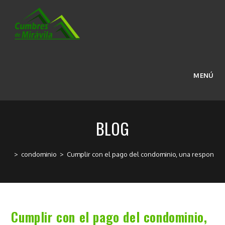
Ir
al
contenido
MENÚ
BLOG
>
condominio
>
Cumplir con el pago del condominio, una responsabil
Cumplir con el pago del condominio,