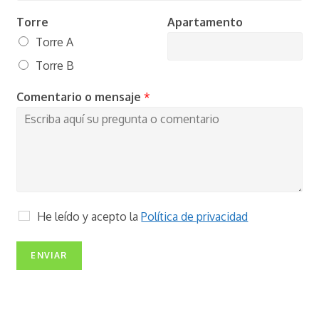
e
i
d
Torre
Apartamento
o
s
Torre A
Torre B
Comentario o mensaje
*
C
He leído y acepto la
Política de privacidad
a
s
i
ENVIAR
l
l
a
s