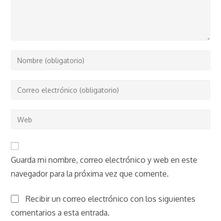
Introduce
tu
nombre
Introduce
o
tu
nombre
dirección
Introduce
de
de
la
usuario
correo
URL
para
electrónico
de
comentar
Guarda mi nombre, correo electrónico y web en este
para
tu
comentar
navegador para la próxima vez que comente.
web
(opcional)
Recibir un correo electrónico con los siguientes
comentarios a esta entrada.