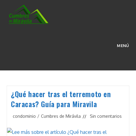
Ir
al
contenido
CONJUNTO RESIDENCIAL
MENÚ
>
Blog
>
Conjunto Residencial
¿Qué hacer tras el terremoto en
Caracas? Guía para Miravila
Categoría
Comentarios
condominio
/
Cumbres de Mirávila
Sin comentarios
de
de
la
la
entrada:
entrada: