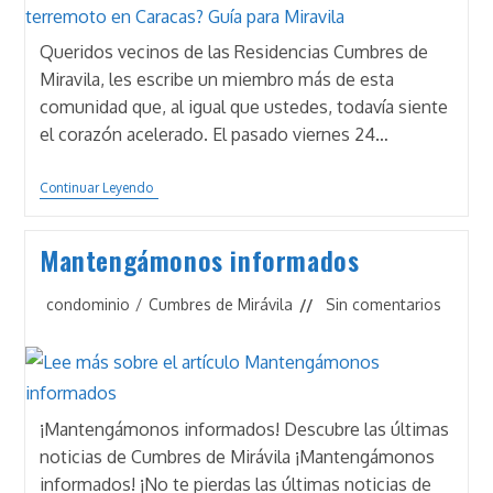
Queridos vecinos de las Residencias Cumbres de
Miravila, les escribe un miembro más de esta
comunidad que, al igual que ustedes, todavía siente
el corazón acelerado. El pasado viernes 24…
¿Qué
Continuar Leyendo
Hacer
Tras
El
Mantengámonos informados
Terremoto
En
Caracas?
Categoría
Comentarios
condominio
/
Cumbres de Mirávila
Sin comentarios
Guía
de
de
Para
la
Miravila
la
entrada:
entrada:
¡Mantengámonos informados! Descubre las últimas
noticias de Cumbres de Mirávila ¡Mantengámonos
informados! ¡No te pierdas las últimas noticias de