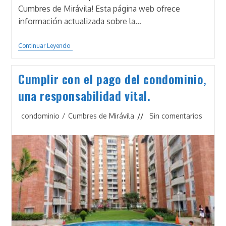
Cumbres de Mirávila! Esta página web ofrece
información actualizada sobre la…
Mantengámonos
Continuar Leyendo
Informados
Cumplir con el pago del condominio,
una responsabilidad vital.
Categoría
Comentarios
condominio
/
Cumbres de Mirávila
Sin comentarios
de
de
la
la
entrada:
entrada: