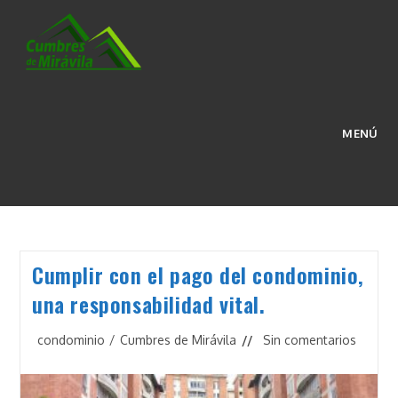
Ir
al
contenido
PAGOS
MENÚ
>
Blog
>
pagos
Cumplir con el pago del condominio,
una responsabilidad vital.
Categoría
Comentarios
condominio
/
Cumbres de Mirávila
Sin comentarios
de
de
la
la
entrada:
entrada: